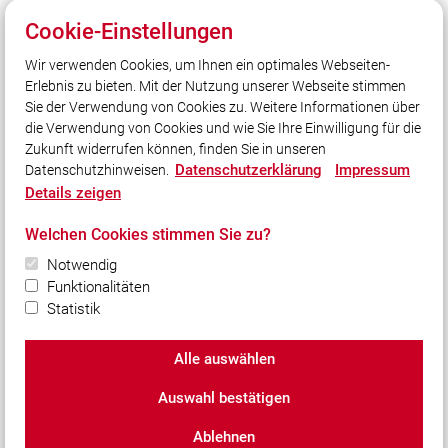
Cookie-Einstellungen
Quicklinks
Wir verwenden Cookies, um Ihnen ein optimales Webseiten-
Erlebnis zu bieten. Mit der Nutzung unserer Webseite stimmen
LFV Bayern
Sie der Verwendung von Cookies zu. Weitere Informationen über
Quicklink intern
die Verwendung von Cookies und wie Sie Ihre Einwilligung für die
Zukunft widerrufen können, finden Sie in unseren
Datenschutzerklärung
Impressum
Datenschutzhinweisen.
Social Media
Details zeigen
Auch unterwegs immer auf dem Laufenden bleiben?
Welchen Cookies stimmen Sie zu?
Bleiben Sie mit uns in Kontakt und vernetzen Sie sich
mit uns!
Notwendig
Funktionalitäten
Statistik
Alle auswählen
© 2026 Freiwillige Feuerwehr Pödeldorf e.V.
Auswahl bestätigen
Impressum
|
Datenschutz
|
Cookie-Einstellungen
Ablehnen