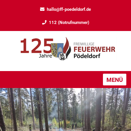
hallo@ff-poedeldorf.de
112 (Notrufnummer)
MENÜ